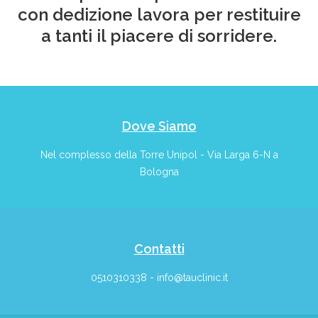
con dedizione lavora per restituire
a tanti il piacere di sorridere.
Dove Siamo
Nel complesso della Torre Unipol - Via Larga 6-N a
Bologna
Contatti
0510310338 - info@tauclinic.it