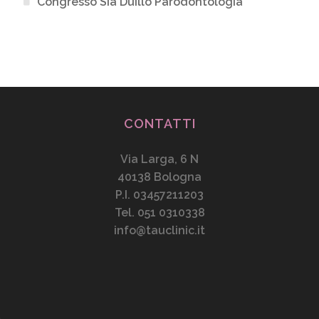
Congresso Sia Duillo Parodontologia
CONTATTI
Via Larga, 6 N
40138 Bologna
P.I. 03457211203
Tel. 051 0310338
info@tauclinic.it