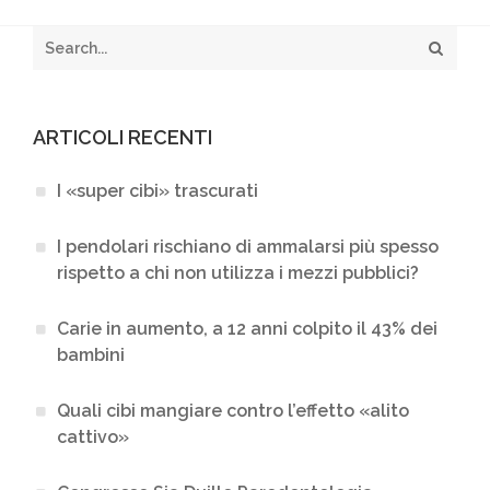
e
t
i
b
t
l
o
e
o
r
k
ARTICOLI RECENTI
I «super cibi» trascurati
I pendolari rischiano di ammalarsi più spesso
rispetto a chi non utilizza i mezzi pubblici?
Carie in aumento, a 12 anni colpito il 43% dei
bambini
Quali cibi mangiare contro l’effetto «alito
cattivo»