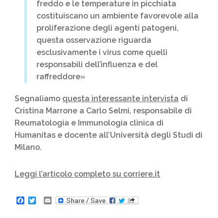
freddo e le temperature in picchiata
costituiscano un ambiente favorevole alla
proliferazione degli agenti patogeni,
questa osservazione riguarda
esclusivamente i virus come quelli
responsabili dell’influenza e del
raffreddore»
Segnaliamo
questa interessante intervista
di
Cristina Marrone a Carlo Selmi, responsabile di
Reumatologia e Immunologia clinica di
Humanitas e docente all’Università degli Studi di
Milano.
Leggi l’articolo completo su corriere.it
F
T
E
a
w
m
c
i
a