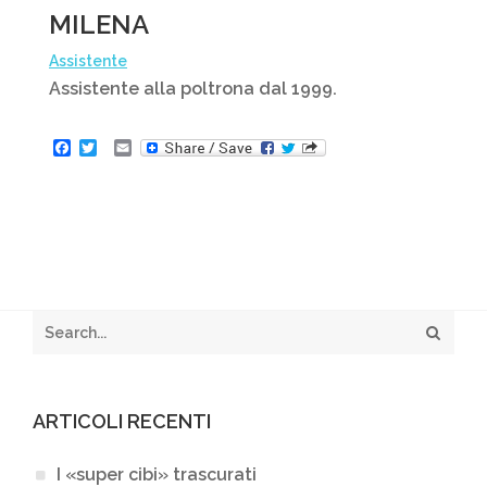
MILENA
Assistente
Assistente alla poltrona dal 1999.
F
T
E
a
w
m
c
i
a
e
t
i
b
t
l
o
e
o
r
k
ARTICOLI RECENTI
I «super cibi» trascurati