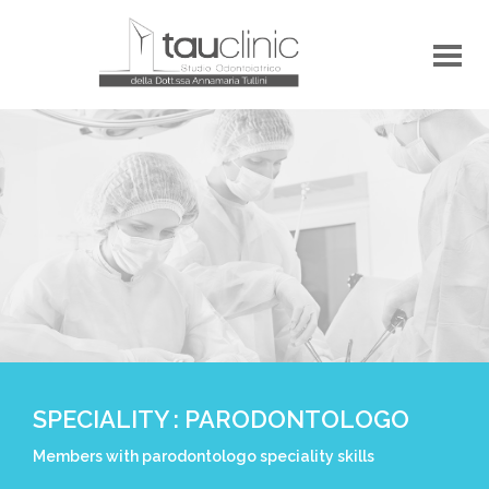
SPECIALITY : PARODONTOLOGO
Members with parodontologo speciality skills