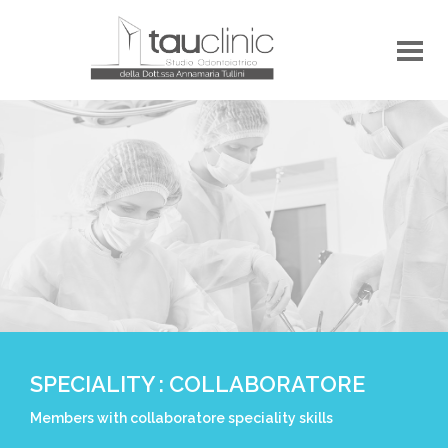
SPECIALITY : COLLABORATORE
Members with collaboratore speciality skills