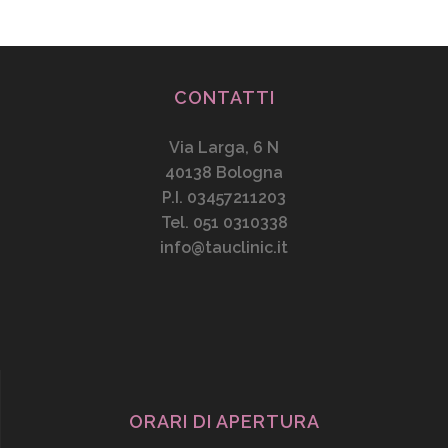
CONTATTI
Via Larga, 6 N
40138 Bologna
P.I. 03457211203
Tel. 051 0310338
info@tauclinic.it
ORARI DI APERTURA