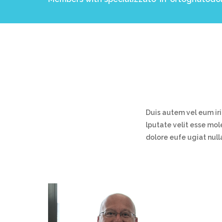
Duis autem vel eum iri
lputate velit esse mol
dolore eufe ugiat nulla 