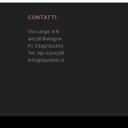
CONTATTI
Via Larga, 6 N
40138 Bologna
P.I. 03457211203
Tel. 051 0310338
info@tauclinic.it