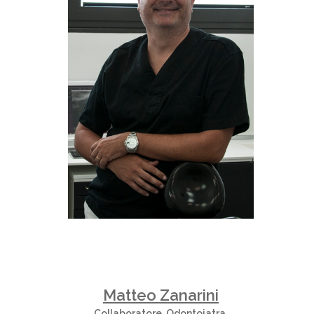
Matteo Zanarini
Collaboratore
,
Odontoiatra
,