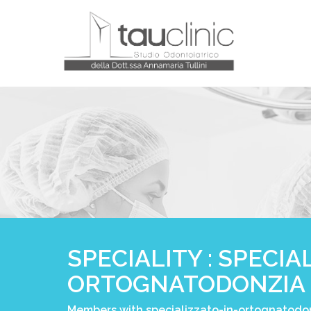
SPECIALITY : SPECIA
ORTOGNATODONZIA
Members with specializzato-in-ortognatodonz