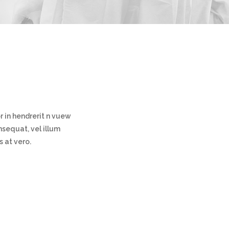
r in hendrerit n vuew
nsequat, vel illum
s at vero.