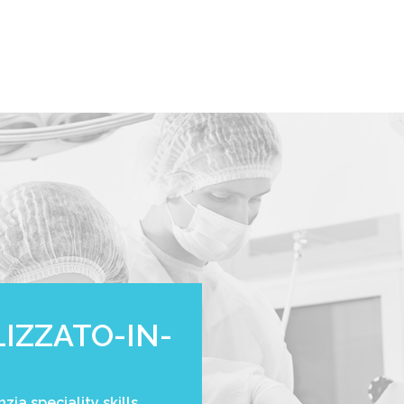
LIZZATO-IN-
ia speciality skills