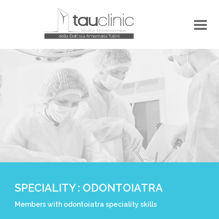
SPECIALITY : ODONTOIATRA
Members with odontoiatra speciality skills