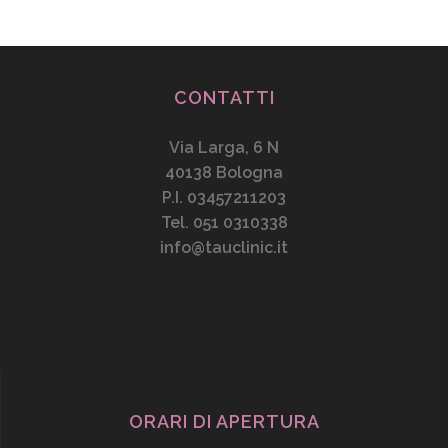
CONTATTI
Via Larga, 6 N
40138 Bologna
P.I. 03457211203
Tel. 051 0310338
info@tauclinic.it
ORARI DI APERTURA