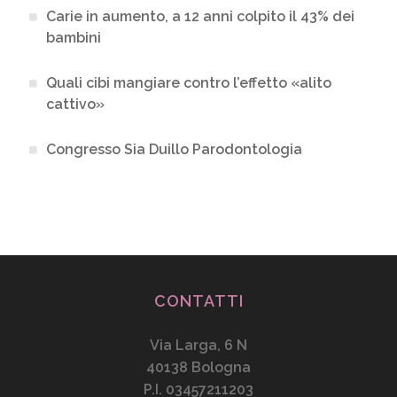
Carie in aumento, a 12 anni colpito il 43% dei
bambini
Quali cibi mangiare contro l’effetto «alito
cattivo»
Congresso Sia Duillo Parodontologia
CONTATTI
Via Larga, 6 N
40138 Bologna
P.I. 03457211203