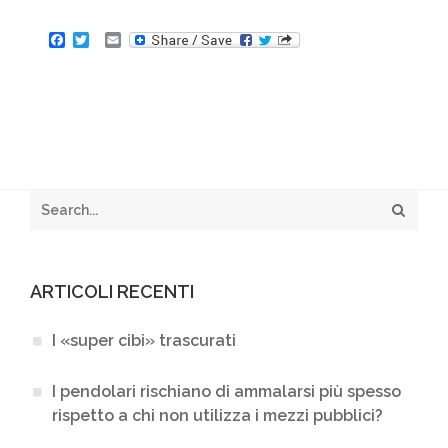
F
T
E
a
w
m
c
i
a
e
t
i
b
t
l
o
e
o
r
k
ARTICOLI RECENTI
I «super cibi» trascurati
I pendolari rischiano di ammalarsi più spesso
rispetto a chi non utilizza i mezzi pubblici?